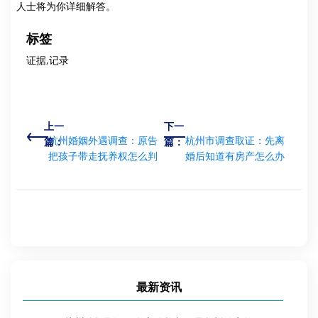
人士将为你详细解答。
标签
证据,记录
上一
下一
杭州婚姻外遇调查：原告
杭州市调查取证：先离
篇：
篇：
把孩子带走抚养权怎么判
婚后知道有房产怎么办
最新资讯